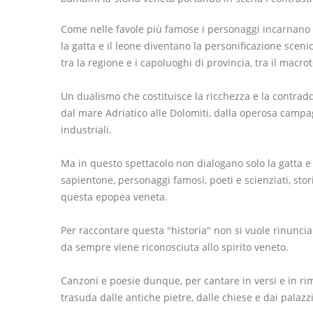
Come nelle favole più famose i personaggi incarnano v
la gatta e il leone diventano la personificazione sceni
tra la regione e i capoluoghi di provincia, tra il macrot
Un dualismo che costituisce la ricchezza e la contraddi
dal mare Adriatico alle Dolomiti, dalla operosa campagn
industriali.
Ma in questo spettacolo non dialogano solo la gatta 
sapientone,
personaggi famosi, poeti e scienziati, sto
questa epopea veneta.
Per raccontare questa "historia" non si vuole rinunciar
da sempre viene riconosciuta allo spirito veneto.
Canzoni e poesie dunque, per cantare in versi e in rime
trasuda dalle antiche pietre, dalle chiese e dai palazzi