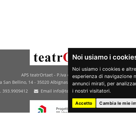
Noi usiamo i cookie
Noi usiamo i cookies e altre
APS teatrOrtaet - P.Iva e Cod.Fis. 03933420287
esperienza di navigazione ne
 San Bellino, 14 - 35020 Albignasego (PD) - Sede legale: Via Puglie
annunci mirati, per analizzar
i nostri visitatori.
. 393.9909412
Email
info@teatrortaet.it
PEC
teatrortaet
Accetto
Cambia le mie i