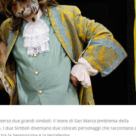
traverso due grandi simboli: il leone di San Marco (emblema della
a. I due Simboli diventano due colorati personaggi che raccontano 
 tra la Serenissima e la terraferma.