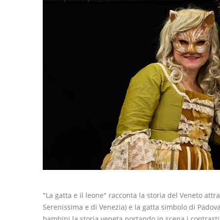
"La gatta e il leone" racconta la storia del Veneto at
Serenissima e di Venezia) e la gatta simbolo di Padov
bambini la storia veneta portando in scena i contrasti