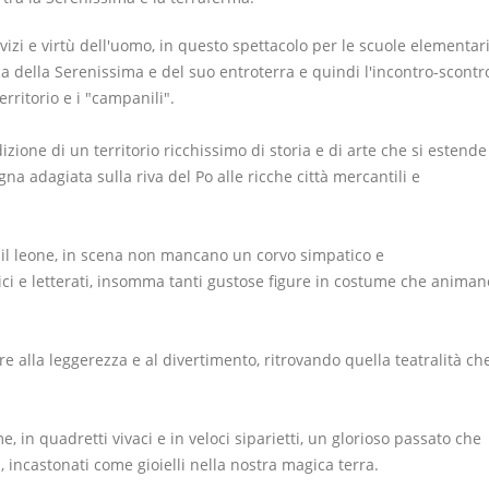
izi e virtù dell'uomo, in questo spettacolo per le scuole elementar
ca della Serenissima e del suo entroterra e quindi l'incontro-scontr
erritorio e i "campanili".
zione di un territorio ricchissimo di storia e di arte che si estende
a adagiata sulla riva del Po alle ricche città mercantili e
e il leone, in scena non mancano
un corvo simpatico e
rici e letterati, insomma tanti gustose figure in costume che animan
e alla leggerezza e al divertimento, ritrovando quella teatralità ch
, in quadretti vivaci e in veloci siparietti, un glorioso passato che
, incastonati come gioielli nella nostra magica terra.