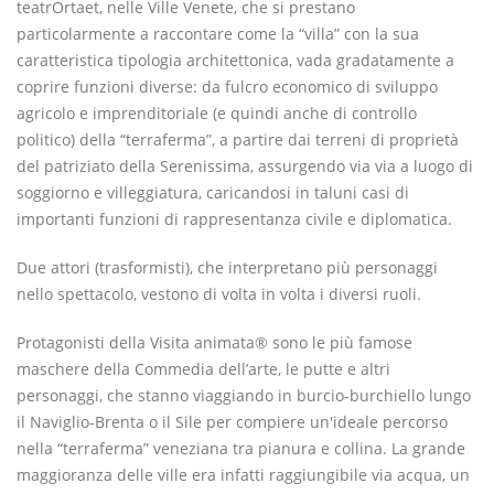
teatrOrtaet, nelle Ville Venete, che si prestano
particolarmente a raccontare come la “villa” con la sua
caratteristica tipologia architettonica, vada gradatamente a
coprire funzioni diverse: da fulcro economico di sviluppo
agricolo e imprenditoriale (e quindi anche di controllo
politico) della “terraferma”, a partire dai terreni di proprietà
del patriziato della Serenissima, assurgendo via via a luogo di
soggiorno e villeggiatura, caricandosi in taluni casi di
importanti funzioni di rappresentanza civile e diplomatica.
Due attori (trasformisti), che interpretano più personaggi
nello spettacolo, vestono di volta in volta i diversi ruoli.
Protagonisti della Visita animata® sono le più famose
maschere della Commedia dell’arte, le putte e altri
personaggi, che stanno viaggiando in burcio-burchiello lungo
il Naviglio-Brenta o il Sile per compiere un'ideale percorso
nella “terraferma” veneziana tra pianura e collina. La grande
maggioranza delle ville era infatti raggiungibile via acqua, un