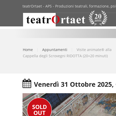
teatrOrtaet - APS - Produzioni teatrali, formazione, psi
Home
|
Appuntamenti
|
Visite animate® alla
Cappella degli Scrovegni RIDOTTA (20+20 minuti)
Venerdì 31 Ottobre 2025, 
SOLD
OUT