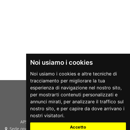
Noi usiamo i cookies
Noi usiamo i cookies e altre tecniche di
tracciamento per migliorare la tua
esperienza di navigazione nel nostro sito,
per mostrarti contenuti personalizzati e
annunci mirati, per analizzare il traffico sul
nostro sito, e per capire da dove arrivano i
nostri visitatori.
APS teatrOrtaet - P.Iva e Cod.Fis. 03933420287
Accetto
Sede operativa: Via San Bellino, 14 - 35020 Albignasego (PD)