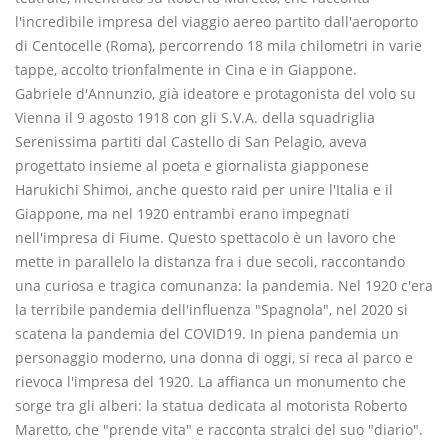
l'incredibile impresa del viaggio aereo partito dall'aeroporto
di Centocelle (Roma), percorrendo 18 mila chilometri in varie
tappe, accolto trionfalmente in Cina e in Giappone.
Gabriele d'Annunzio, già ideatore e protagonista del volo su
Vienna il 9 agosto 1918 con gli S.V.A. della squadriglia
Serenissima partiti dal Castello di San Pelagio, aveva
progettato insieme al poeta e giornalista giapponese
Harukichi Shimoi, anche questo raid per unire l'Italia e il
Giappone, ma nel 1920 entrambi erano impegnati
nell'impresa di Fiume. Questo spettacolo è un lavoro che
mette in parallelo la distanza fra i due secoli, raccontando
una curiosa e tragica comunanza: la pandemia. Nel 1920 c'era
la terribile pandemia dell'influenza "Spagnola", nel 2020 si
scatena la pandemia del COVID19. In piena pandemia un
personaggio moderno, una donna di oggi, si reca al parco e
rievoca l'impresa del 1920. La affianca un monumento che
sorge tra gli alberi: la statua dedicata al motorista Roberto
Maretto, che "prende vita" e racconta stralci del suo "diario".