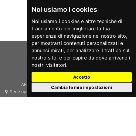
Noi usiamo i cookies
Noi usiamo i cookies e altre tecniche di
tracciamento per migliorare la tua
esperienza di navigazione nel nostro sito,
per mostrarti contenuti personalizzati e
annunci mirati, per analizzare il traffico sul
nostro sito, e per capire da dove arrivano i
nostri visitatori.
Accetto
APS teatrOrtaet - P.Iva e Cod.Fis. 03933420287
Cambia le mie impostazioni
Sede operativa: Via San Bellino, 14 - 35020 Albignasego (PD)
- Sede legale: Via Puglie, 2 35030 Rubano (PD)
Cell. 393.9909412
Email
info@teatrortaet.it
PEC
teatrortaet@pec.it