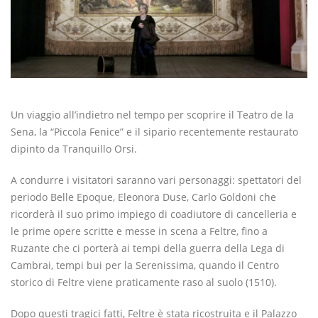
Un viaggio all’indietro nel tempo per scoprire il Teatro de la
Sena, la “Piccola Fenice” e il sipario recentemente restaurato
dipinto da Tranquillo Orsi.
A condurre i visitatori saranno vari personaggi: spettatori del
periodo Belle Epoque, Eleonora Duse, Carlo Goldoni che
ricorderà il suo primo impiego di coadiutore di cancelleria e
le prime opere scritte e messe in scena a Feltre, fino a
Ruzante che ci porterà ai tempi della guerra della Lega di
Cambrai, tempi bui per la Serenissima, quando il Centro
storico di Feltre viene praticamente raso al suolo (1510).
Dopo questi tragici fatti, Feltre è stata ricostruita e il Palazzo