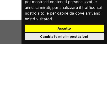
per mostrarti contenuti personalizzati e
annunci mirati, per analizzare il traffico sul
nostro sito, e per capire da dove arrivano i
nostri visitatori.
Accetto
Cambia le mie impostazioni
APS teatrOrtaet - P.Iva e Cod.Fis. 03933420287
Sede operativa: Via San Bellino, 14 - 35020 Albignasego (PD)
- Sede legale: Via Puglie, 2 35030 Rubano (PD)
Cell. 393.9909412
Email
info@teatrortaet.it
PEC
teatrortaet@pec.it