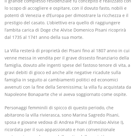
il grande complesso residenziale fu concepito e realizzato con
lo scopo di accogliere e ospitare, con il dovuto fasto, nobili e
potenti di Venezia e d’Europa per dimostrare la ricchezza e il
prestigio del casato. L’obiettivo era quello di raggiungere
l’ambita carica di Doge che Alvise Domenico Pisani ricoprirà
dal 1735 al 1741 anno della sua morte.
La Villa resterà di proprietà dei Pisani fino al 1807 anno in cui
venne messa in vendita per il grave dissesto finanziario della
famiglia, dovuto alle ingenti spese del fastoso tenore di vita, a
gravi debiti di gioco ed anche alle negative ricadute sulla
famiglia in seguito ai cambiamenti politici ed economici
avvenuti con la fine della Serenissima; la villa fu acquistata da
Napoleone Bonaparte che vi aveva soggiornato come ospite.
Personaggi femminili di spicco di questo periodo, che
abitarono la villa rivierasca, sono Marina Sagredo Pisani,
sposa e giovane vedova di Andrea Pisani (Ermolao Alvise I),
ricordata per il suo appassionato e non convenzionale