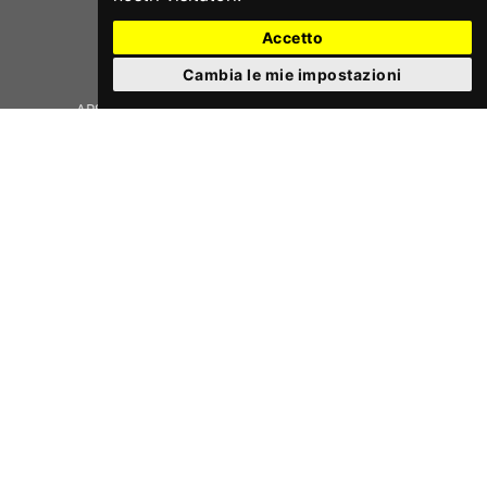
Accetto
Cambia le mie impostazioni
APS teatrOrtaet - P.Iva e Cod.Fis. 03933420287
Sede operativa: Via San Bellino, 14 - 35020 Albignasego (PD)
- Sede legale: Via Puglie, 2 35030 Rubano (PD)
Cell. 393.9909412
Email
info@teatrortaet.it
PEC
teatrortaet@pec.it
Privacy policy
Cookie policy
Preferenze cookie
Credits