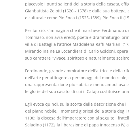
piacevole i punti salienti della storia della casata, effi
Gianbattista Zelotti (1526 - 1578) e dalla sua bottega,
e culturale come Pio Enea I (1525-1589), Pio Enea II (1
Per far ciò, s'immagina che il marchese Ferdinando deg
Tommaso, non avrà eredi), poeta e drammaturgo, princi
villa di Battaglia l'attrice Maddalena Raffi Marliani (
Mirandolina ne La Locandiera di Carlo Goldoni, opera 
suo carattere "vivace, spiritoso e naturalmente scaltro
Ferdinando, grande ammiratore dell'attrice e della r
dell'arte per attingere a personaggi del mondo reale, 
una rappresentazione più sobria e meno ampollosa e s
le glorie del suo casato, di cui il Catajo costituisce 
Egli evoca quindi, sulla scorta della descrizione che i
del piano nobile, i momenti gloriosi della storia degli 
1100: la discesa dell'imperatore con al seguito i fratel
Saladino (1172); la liberazione di papa Innocenzo IV, a