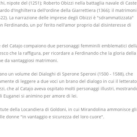
hi, nipote del (1251); Roberto Obizzi nella battaglia navale di Caste
rdo d'Inghilterra dell'ordine della Giarrettiera (1366); il matrimon
422). La narrazione delle imprese degli Obizzi è "sdrammatizzata"
n Ferdinando, un po' ferito nell'amor proprio dal disinteresse di
ile del Catajo compaiono due personaggi femminili emblematici dell
esco che la raffigura, per ricordare a Ferdinando che la gloria della
che da vantaggiosi matrimoni.
ano un volume dei Dialoghi di Sperone Speroni (1500 - 1588), che
mente di leggere a due voci un brano del dialogo in cui il letterato
izzi, che al Catajo aveva ospitato molti personaggi illustri, mostrand
i Euganei si animino per amore di lei.
battute della Locandiera di Goldoni, in cui Mirandolina ammonisce gli
le donne "in vantaggio e sicurezza del loro cuore".