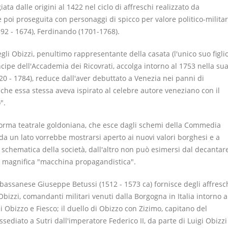
giata dalle origini al 1422 nel ciclo di affreschi realizzato da
 e poi proseguita con personaggi di spicco per valore politico-milita
592 - 1674), Ferdinando (1701-1768).
li Obizzi, penultimo rappresentante della casata (l'unico suo figlio
pe dell'Accademia dei Ricovrati, accolga intorno al 1753 nella su
1720 - 1784), reduce dall'aver debuttato a Venezia nei panni di
che essa stessa aveva ispirato al celebre autore veneziano con il
".
iforma teatrale goldoniana, che esce dagli schemi della Commedia
da un lato vorrebbe mostrarsi aperto ai nuovi valori borghesi e a
chematica della società, dall'altro non può esimersi dal decantar
una magnifica "macchina propagandistica".
l bassanese Giuseppe Betussi (1512 - 1573 ca) fornisce degli affresc
Obizzi, comandanti militari venuti dalla Borgogna in Italia intorno a
li Obizzo e Fiesco; il duello di Obizzo con Zizimo, capitano del
ssediato a Sutri dall'imperatore Federico II, da parte di Luigi Obizzi