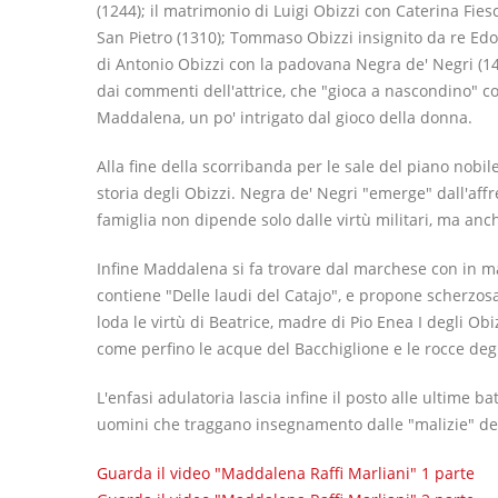
(1244); il matrimonio di Luigi Obizzi con Caterina Fiesc
San Pietro (1310); Tommaso Obizzi insignito da re Edoa
di Antonio Obizzi con la padovana Negra de' Negri (1
dai commenti dell'attrice, che "gioca a nascondino" co
Maddalena, un po' intrigato dal gioco della donna.
Alla fine della scorribanda per le sale del piano nob
storia degli Obizzi. Negra de' Negri "emerge" dall'affr
famiglia non dipende solo dalle virtù militari, ma an
Infine Maddalena si fa trovare dal marchese con in m
contiene "Delle laudi del Catajo", e propone scherzosa
loda le virtù di Beatrice, madre di Pio Enea I degli Ob
come perfino le acque del Bacchiglione e le rocce degl
L'enfasi adulatoria lascia infine il posto alle ultime 
uomini che traggano insegnamento dalle "malizie" del
Guarda il video "Maddalena Raffi Marliani" 1 parte