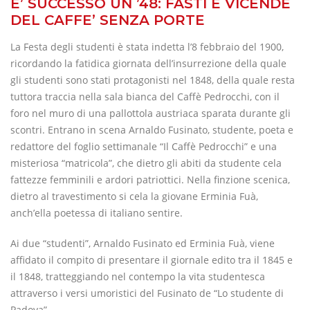
E’ SUCCESSO UN ’48: FASTI E VICENDE
DEL CAFFE’ SENZA PORTE
La Festa degli studenti è stata indetta l’8 febbraio del 1900,
ricordando la fatidica giornata dell’insurrezione della quale
gli studenti sono stati protagonisti nel 1848, della quale resta
tuttora traccia nella sala bianca del Caffè Pedrocchi, con il
foro nel muro di una pallottola austriaca sparata durante gli
scontri. Entrano in scena Arnaldo Fusinato, studente, poeta e
redattore del foglio settimanale “Il Caffè Pedrocchi” e una
misteriosa “matricola”, che dietro gli abiti da studente cela
fattezze femminili e ardori patriottici. Nella finzione scenica,
dietro al travestimento si cela la giovane Erminia Fuà,
anch’ella poetessa di italiano sentire.
Ai due “studenti”, Arnaldo Fusinato ed Erminia Fuà, viene
affidato il compito di presentare il giornale edito tra il 1845 e
il 1848, tratteggiando nel contempo la vita studentesca
attraverso i versi umoristici del Fusinato de “Lo studente di
Padova”.