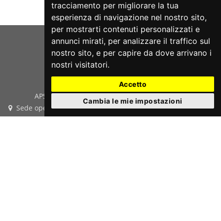
tracciamento per migliorare la tua
esperienza di navigazione nel nostro sito,
per mostrarti contenuti personalizzati e
annunci mirati, per analizzare il traffico sul
nostro sito, e per capire da dove arrivano i
nostri visitatori.
Accetto
APS teatrOrtaet - P.Iva e Cod.Fis. 03933420287
Cambia le mie impostazioni
Sede operativa: Via San Bellino, 14 - 35020 Albignasego (PD)
- Sede legale: Via Puglie, 2 35030 Rubano (PD)
Cell. 393.9909412
Email
info@teatrortaet.it
PEC
teatrortaet@pec.it